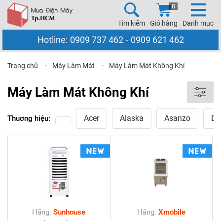
0
Tìm kiếm
Giỏ hàng
Danh mục
Hotline:
0909 737 462
-
0909 621 462
Trang chủ
⁃
Máy Làm Mát
⁃
Máy Làm Mát Không Khí
Máy Làm Mát Không Khí
Acer
Alaska
Asanzo
Da
Thuơng hiệu:
Hãng:
Sunhouse
Hãng:
Xmobile