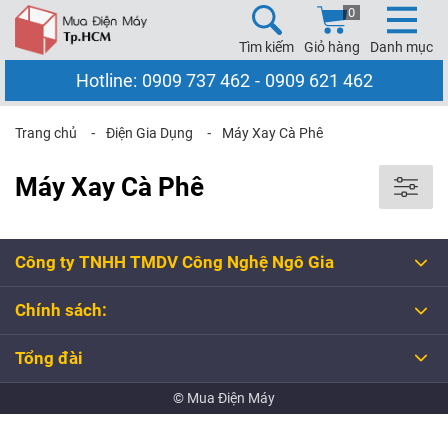
0
Tìm kiếm
Giỏ hàng
Danh mục
Hotline:
0909 737 462
-
0909 621 462
Trang chủ
⁃
Điện Gia Dụng
⁃
Máy Xay Cà Phê
Máy Xay Cà Phê
Công ty TNHH TMDV Công Nghệ Ngô Gia
Chính sách:
Tổng đài
© Mua Điện Máy