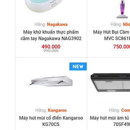
Hãng:
Nagakawa
Hãng:
Mi
Máy khử khuẩn thực phẩm
Máy Hút Bụi Cầm
cầm tay Nagakawa NAG3902
MVC SC861
490.000
750.00
990.000
Hãng:
Kangaroo
Hãng:
Com
Máy hút mùi cổ điển Kangaroo
Máy hút mùi âm tủ
KG70CS
70SF49