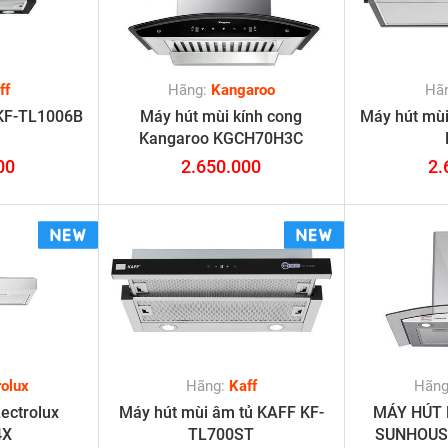
ff
Hãng:
Kangaroo
Hã
 KF-TL1006B
Máy hút mùi kính cong
Máy hút mùi
Kangaroo KGCH70H3C
00
2.650.000
2.
rolux
Hãng:
Kaff
Hãn
ectrolux
Máy hút mùi âm tủ KAFF KF-
MÁY HÚT 
4X
TL700ST
SUNHOUS