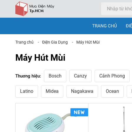
TRANG CHỦ
ĐI
Trang chủ
⁃
Điện Gia Dụng
⁃
Máy Hút Mùi
Máy Hút Mùi
Bosch
Canzy
Cảnh Phong
Thuơng hiệu:
Latino
Midea
Nagakawa
Ocean