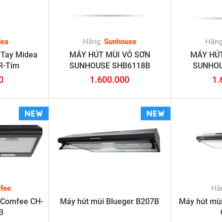
dea
Hãng:
Sunhouse
Hãn
 Tay Midea
MÁY HÚT MÙI VỎ SƠN
MÁY HÚT
R-Tím
SUNHOUSE SHB6118B
SUNHOU
0
1.600.000
1.
fee
Hã
 Comfee CH-
Máy hút mùi Blueger B207B
Máy hút mù
B