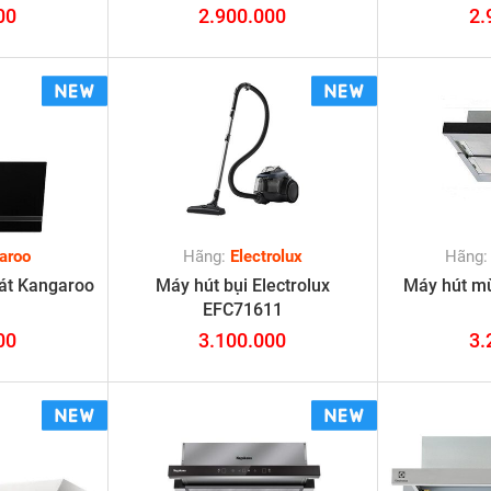
00
2.900.000
2.
aroo
Hãng:
Electrolux
Hãng
vát Kangaroo
Máy hút bụi Electrolux
Máy hút m
1
EFC71611
00
3.100.000
3.