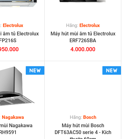
g:
Electrolux
Hãng:
Electrolux
 âm tủ Electrolux
Máy hút mùi âm tủ Electrolux
FP216S
ERF726SBA
950.000
4.000.000
:
Nagakawa
Hãng:
Bosch
 mùi Nagakawa
Máy hút mùi Bosch
RH9591
DFT63AC50 serie 4 - Kích