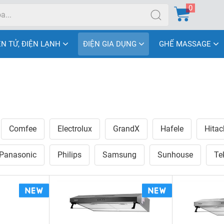
0
ỆN TỬ, ĐIỆN LẠNH
ĐIỆN GIA DỤNG
GHẾ MASSAGE
Comfee
Electrolux
GrandX
Hafele
Hitac
Panasonic
Philips
Samsung
Sunhouse
Te