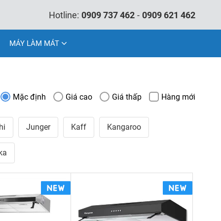
Hotline:
0909 737 462
-
0909 621 462
MÁY LÀM MÁT
Mặc định
Giá cao
Giá thấp
Hàng mới
hi
Junger
Kaff
Kangaroo
ka