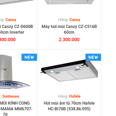
ng:
Canzy
Hãng:
Canzy
i Canzy CZ-D600B
Máy hút mùi Canzy CZ-C516B
60cm Inverter
60cm
300.000
2.300.000
g:
Sunhouse
Hãng:
Hafele
MÙI KÍNH CONG
Hút mùi âm tủ 70cm Hafele
 MAMA MM6707-
HC-BI70B (538.86.095)
70