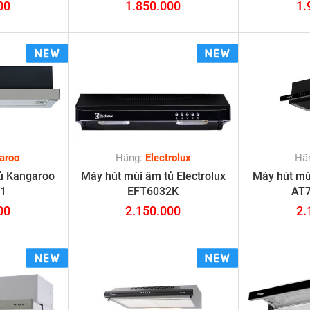
00
1.850.000
1.
aroo
Hãng:
Electrolux
Hã
ủ Kangaroo
Máy hút mùi âm tủ Electrolux
Máy hút mùi
1
EFT6032K
AT7
00
2.150.000
2.