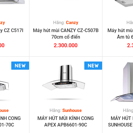
nzy
Hãng:
Canzy
Hã
y CZ C517I
Máy hút mùi CANZY CZ-C507B
Máy hút mù
70cm cổ điển
Âm tủ 
00
2.300.000
2.
ouse
Hãng:
Sunhouse
Hãn
ÍNH CONG
MÁY HÚT MÙI KÍNH CONG
MÁY HÚT 
01-70C
APEX APB6601-90C
SUNHOUSE