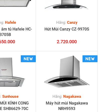
ng:
Hafele
Hãng:
Canzy
 âm tủ Hafele HC-
Hút Mùi Canzy CZ-9970S
B705B
650.000
2.720.000
g:
Sunhouse
Hãng:
Nagakawa
MÙI KÍNH CONG
Máy hút mùi Nagakawa
E SHB6629-70C
NRH9593