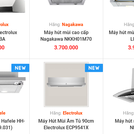
rolux
Hãng:
Nagakawa
Hãn
ectrolux
Máy hút mùi cao cấp
Máy hút mùi
BA
Nagakawa NKKH01M70
L
00
3.700.000
3.
ele
Hãng:
Electrolux
Hãng
 Hafele HH-
Máy Hút Mùi Âm Tủ 90cm
Máy hút
9.031)
Electrolux ECP9541X
N