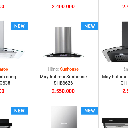
00
2.400.000
2.
aroo
Hãng:
Sunhouse
Hãn
ính cong
Máy hút mùi Sunhouse
Máy hút mùi
KG538
SHB6626
CH
00
2.550.000
2.