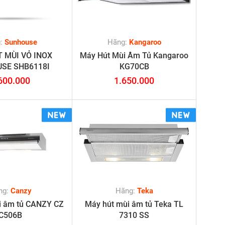
g:
Sunhouse
Hãng:
Kangaroo
 MÙI VỎ INOX
Máy Hút Mùi Âm Tủ Kangaroo
SE SHB6118I
KG70CB
600.000
1.650.000
ng:
Canzy
Hãng:
Teka
i âm tủ CANZY CZ
Máy hút mùi âm tủ Teka TL
C506B
7310 SS