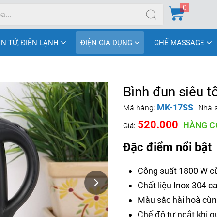
0
ỆN TỬ, ĐIỆN LẠNH
ĐIỆN GIA DỤNG
GHẾ MASSAGE
Bình đun siêu t
MK-17SS
Mã hàng:
Nhà s
520.000
HÀNG C
Giá:
Đặc điểm nổi bật
Công suất 1800 W cù
Chất liệu Inox 304 c
Màu sắc hài hoà cùng
Chế độ tự ngắt khi q