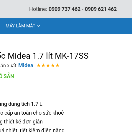
Hotline:
0909 737 462
-
0909 621 462
MÁY LÀM MÁT
ốc Midea 1.7 lít MK-17SS
Midea
★★★★★
ản xuất:
Ó SẴN
ng dung tích 1.7 L
ao cấp an toàn cho sức khoẻ
 thiết kế đơn giản
uá nhiệt, tiết kiệm điện năng