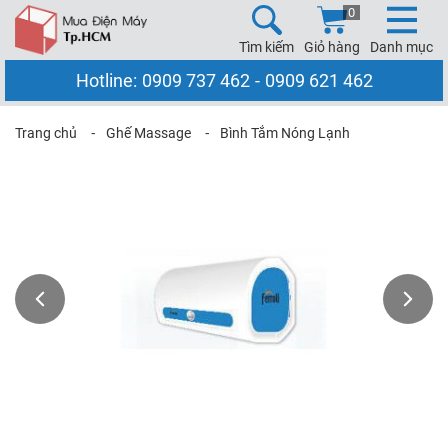
0
Tìm kiếm
Giỏ hàng
Danh mục
Hotline:
0909 737 462
-
0909 621 462
Trang chủ
⁃
Ghế Massage
⁃
Bình Tắm Nóng Lạnh