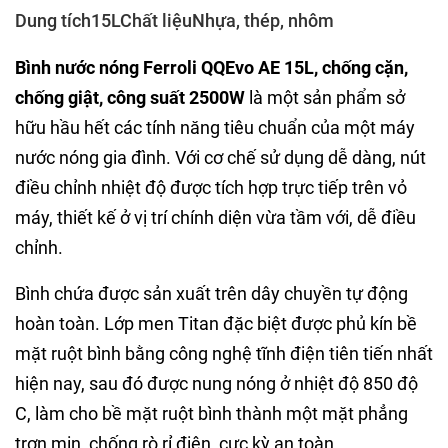
Dung tích15LChất liệuNhựa, thép, nhôm
Bình nước nóng Ferroli QQEvo AE 15L, chống cặn,
chống giật, công suất 2500W
là một sản phẩm sở
hữu hầu hết các tính năng tiêu chuẩn của một máy
nước nóng gia đình. Với cơ chế sử dụng dễ dàng, nút
điều chỉnh nhiệt độ được tích hợp trực tiếp trên vỏ
máy, thiết kế ở vị trí chính diện vừa tầm với, dễ điều
chỉnh.
Bình chứa được sản xuất trên dây chuyền tự động
hoàn toàn. Lớp men Titan đặc biệt được phủ kín bề
mặt ruột bình bằng công nghệ tĩnh điện tiên tiến nhất
hiện nay, sau đó được nung nóng ở nhiệt độ 850 độ
C, làm cho bề mặt ruột bình thành một mặt phẳng
trơn mịn, chống rò rỉ điện, cực kỳ an toàn.