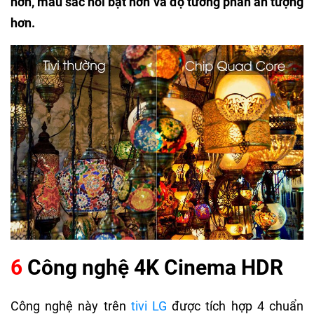
hơn, màu sắc nổi bật hơn và độ tương phản ấn tượng
hơn.
6
Công nghệ 4K Cinema HDR
Công nghệ này trên
tivi LG
được tích hợp 4 chuẩn