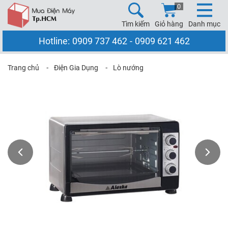
0
Tìm kiếm
Giỏ hàng
Danh mục
Hotline:
0909 737 462
-
0909 621 462
Trang chủ
⁃
Điện Gia Dụng
⁃
Lò nướng