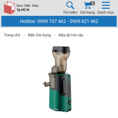
0
Tìm kiếm
Giỏ hàng
Danh mục
Hotline:
0909 737 462
-
0909 621 462
Trang chủ
⁃
Điện Gia Dụng
⁃
Máy ép trái cây