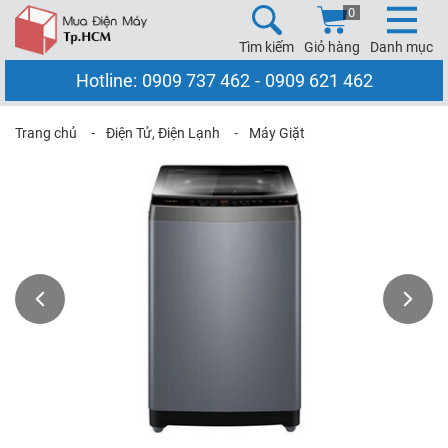
0
Tìm kiếm
Giỏ hàng
Danh mục
Hotline:
0909 737 462
-
0909 621 462
Trang chủ
⁃
Điện Tử, Điện Lạnh
⁃
Máy Giặt