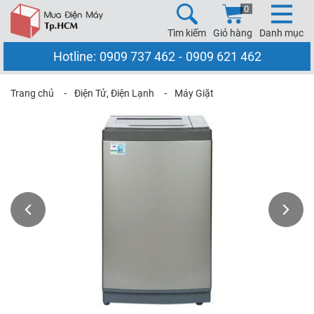
0
Tìm kiếm
Giỏ hàng
Danh mục
Hotline:
0909 737 462
-
0909 621 462
Trang chủ
⁃
Điện Tử, Điện Lạnh
⁃
Máy Giặt