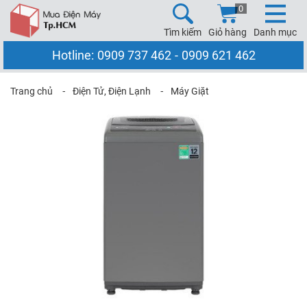
0
Tìm kiếm
Giỏ hàng
Danh mục
Hotline:
0909 737 462
-
0909 621 462
Trang chủ
⁃
Điện Tử, Điện Lạnh
⁃
Máy Giặt