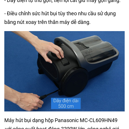
- Dây điện tự thu gọn, tiện lợi cất giữ máy gọn gàng.
- Điều chỉnh sức hút bụi tùy theo nhu cầu sử dụng
bằng nút xoay trên thân máy dễ dàng.
Máy hút bụi dạng hộp Panasonic MC-CL609HN49
với công suất hoạt động 2200W lớn, công nghệ gió