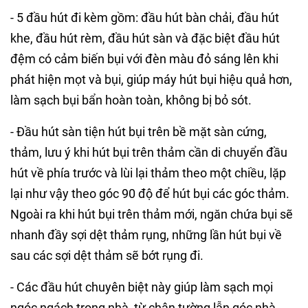
- 5 đầu hút đi kèm gồm: đầu hút bàn chải, đầu hút
khe, đầu hút rèm, đầu hút sàn và đặc biệt đầu hút
đệm có cảm biến bụi với đèn màu đỏ sáng lên khi
phát hiện mọt và bụi, giúp máy hút bụi hiệu quả hơn,
làm sạch bụi bẩn hoàn toàn, không bị bỏ sót.
- Đầu hút sàn tiện hút bụi trên bề mặt sàn cứng,
thảm, lưu ý khi hút bụi trên thảm cần di chuyển đầu
hút về phía trước và lùi lại thảm theo một chiều, lặp
lại như vậy theo góc 90 độ để hút bụi các góc thảm.
Ngoài ra khi hút bụi trên thảm mới, ngăn chứa bụi sẽ
nhanh đầy sợi dệt thảm rụng, những lần hút bụi về
sau các sợi dệt thảm sẽ bớt rụng đi.
- Các đầu hút chuyên biệt này giúp làm sạch mọi
ngóc ngách trong nhà, từ chân tường lẫn góc nhà,