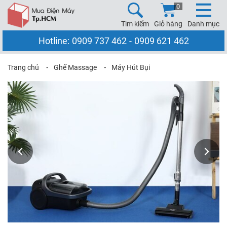
0
Tìm kiếm
Giỏ hàng
Danh mục
Hotline:
0909 737 462
-
0909 621 462
Trang chủ
⁃
Ghế Massage
⁃
Máy Hút Bụi