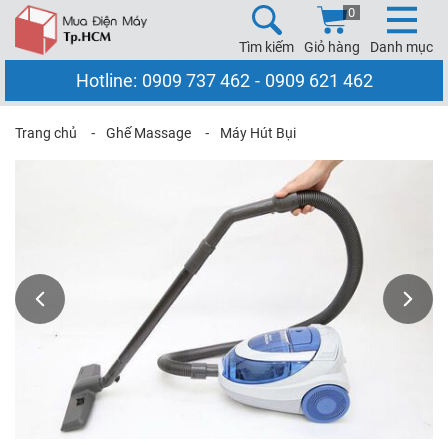
0
Tìm kiếm
Giỏ hàng
Danh mục
Hotline:
0909 737 462
-
0909 621 462
Trang chủ
⁃
Ghế Massage
⁃
Máy Hút Bụi