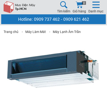
0
Tìm kiếm
Giỏ hàng
Danh mục
Hotline:
0909 737 462
-
0909 621 462
Trang chủ
⁃
Máy Làm Mát
⁃
Máy Lạnh Âm Trần