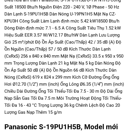
Suất 18500 Btu/h Nguồn Điện 220 - 240 V, 1Ø Phase - 50 Hz
Dàn Lạnh S-19PU1H5B Dàn Nóng U-19PN1H5 Mặt Nạ CZ-
KPU3H Công Suất Làm Lạnh định mức 5.42 kW18500 Btu/h
Dòng Điện định mức 7.1 - 6.5 A Công Suất Tiêu Thụ 1.52 kW
Hiệu Suất EER 3.57 W/W12.17 Btu/hW Dàn Lạnh Lưu Lượng
Gió 25 m³/phút Độ Ồn Áp Suất (Cao/Thấp) 42 / 35 dB (A) Độ
Ồn Nguồn (Cao/Thấp) 57 / 50 dB Kích Thước Dàn Lạnh
(CxRxS) 256 x 840 x 840 mm Mặt Nạ (CxRxS) 33.5 x 950 x 950
mm Trọng Lượng Dàn Lạnh 21 kg Mặt Nạ 5 kg Dàn Nóng Độ
Ồn Áp Suất 50 dB (A) Độ Ồn Nguồn 66 dB Kích Thước Dàn
Nóng (CxRxS) 619 x 824 x 299 mm Kích Cỡ Đường Ống Ống
Hơi Ø12.70 (1/2’') mm (inch) Ống Lỏng Ø6.35 (1/4’’) mm (inch)
Chiều Dài Đường Ống Tối Thiểu-Tối Đa 7.5 - 30 m Độ Dài Ống
Nạp Sẵn Gas Tối Đa 7.5 m Môi Trường Hoạt Động Tối Thiểu-
Tối Đa 16 - 43 °C Trọng Lượng 36 kg Chênh Lệch Độ Cao 20
Lượng Gas Nạp Thêm 15 g/m
Panasonic S-19PU1H5B, Model mới