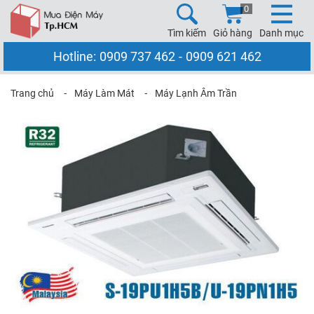
0
Tìm kiếm
Giỏ hàng
Danh mục
Hotline:
0909 737 462
-
0909 621 462
Trang chủ
⁃
Máy Làm Mát
⁃
Máy Lạnh Âm Trần