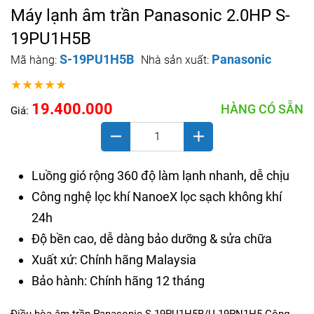
Máy lạnh âm trần Panasonic 2.0HP S-
19PU1H5B
S-19PU1H5B
Panasonic
Mã hàng:
Nhà sản xuất:
★★★★★
19.400.000
HÀNG CÓ SẴN
Giá:
Luồng gió rộng 360 độ làm lạnh nhanh, dễ chịu
Công nghệ lọc khí NanoeX lọc sạch không khí
24h
Độ bền cao, dễ dàng bảo dưỡng & sửa chữa
Xuất xứ: Chính hãng Malaysia
Bảo hành: Chính hãng 12 tháng
Điều hòa âm trần Panasonic S-19PU1H5B/U-19PN1H5 Công