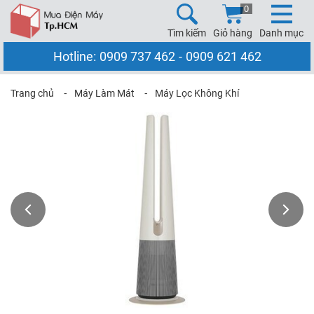
0
Tìm kiếm
Giỏ hàng
Danh mục
Hotline:
0909 737 462
-
0909 621 462
Trang chủ
⁃
Máy Làm Mát
⁃
Máy Lọc Không Khí