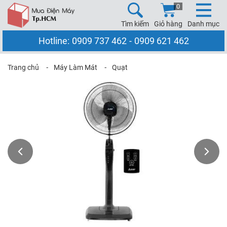
0
Tìm kiếm
Giỏ hàng
Danh mục
Hotline:
0909 737 462
-
0909 621 462
Trang chủ
⁃
Máy Làm Mát
⁃
Quạt