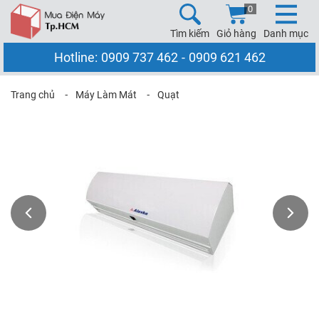
0
Tìm kiếm
Giỏ hàng
Danh mục
Hotline:
0909 737 462
-
0909 621 462
Trang chủ
⁃
Máy Làm Mát
⁃
Quạt