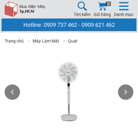
0
Tìm kiếm
Giỏ hàng
Danh mục
Hotline:
0909 737 462
-
0909 621 462
Trang chủ
⁃
Máy Làm Mát
⁃
Quạt