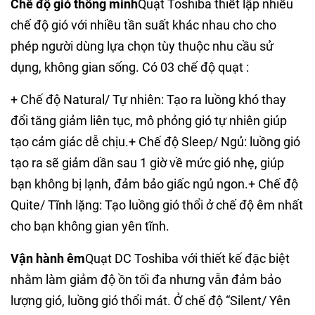
Chế độ gió thông minh
Quạt Toshiba thiết lập nhiều
chế độ gió với nhiều tần suất khác nhau cho cho
phép người dùng lựa chọn tùy thuộc nhu cầu sử
dụng, không gian sống. Có 03 chế độ quạt :
+ Chế độ Natural/ Tự nhiên: Tạo ra luồng khó thay
đổi tăng giảm liên tục, mô phỏng gió tự nhiên giúp
tạo cảm giác dễ chịu.+ Chế độ Sleep/ Ngủ: luồng gió
tạo ra sẽ giảm dần sau 1 giờ về mức gió nhẹ, giúp
bạn không bị lạnh, đảm bảo giấc ngủ ngon.+ Chế độ
Quite/ Tĩnh lặng: Tạo luồng gió thổi ở chế độ êm nhất
cho bạn không gian yên tĩnh.
Vận hành êm
Quạt DC Toshiba với thiết kế đặc biệt
nhằm làm giảm độ ồn tối đa nhưng vẫn đảm bảo
lượng gió, luồng gió thổi mát. Ở chế độ “Silent/ Yên