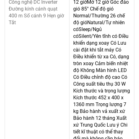
Công nghệ DC Inverter
12 giờMở 12 giờ Góc đảo
Đường kính cánh quạt
gió 85° Chế độ gió
400 m Số cánh 9 Hẹn giờ
Normal/Thường 26 chế
Tắt
độ gióNatural/Tự nhiên
cóSleep/Ngủ
cóSilent/Yên tĩnh có Điều
khiển dạng xoay Có Lưu
cài đặt khi tắt máy Có
Điều khiển từ xa Có, dạng
tròn xoay Cảm biến nhiệt
độ Không Màn hình LED
Có Điều chỉnh độ cao Có
Công suất tiêu thụ 30 W
Kích thước và trọng lượng
Kích thước 452 x 400 x
1360 mm Trọng lượng 7
kg Bảo hành vả xuất xứ
Bảo hành 12 tháng Xuất
xứ Trung Quốc Lưu ý Chi
tiết kĩ thuật có thể thay
đổi mà không cần báo