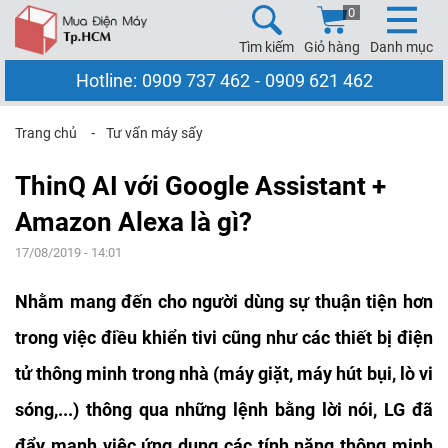
0
Tìm kiếm
Giỏ hàng
Danh mục
Hotline:
0909 737 462
-
0909 621 462
Trang chủ
⁃
Tư vấn máy sấy
ThinQ AI với Google Assistant +
Amazon Alexa là gì?
17/08/2019 - 14:01
Nhằm mang đến cho người dùng sự thuận tiện hơn
trong việc điều khiển tivi cũng như các thiết bị điện
tử thông minh trong nhà (máy giặt, máy hút bụi, lò vi
sóng,...) thông qua những lệnh bằng lời nói, LG đã
đẩy mạnh việc ứng dụng các tính năng thông minh