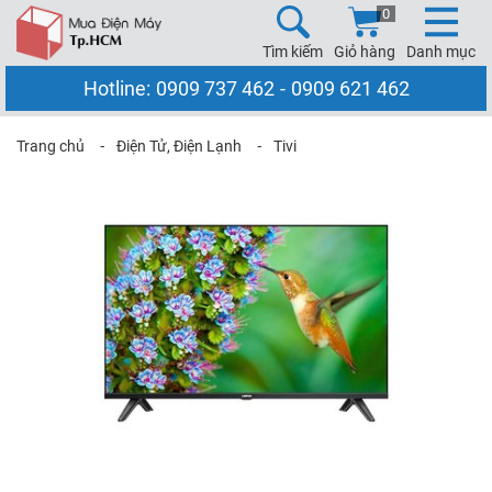
0
Tìm kiếm
Giỏ hàng
Danh mục
Hotline:
0909 737 462
-
0909 621 462
Trang chủ
⁃
Điện Tử, Điện Lạnh
⁃
Tivi