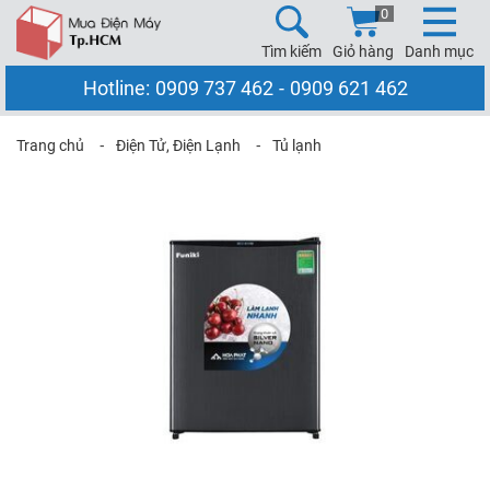
0
Tìm kiếm
Giỏ hàng
Danh mục
Hotline:
0909 737 462
-
0909 621 462
Trang chủ
⁃
Điện Tử, Điện Lạnh
⁃
Tủ lạnh