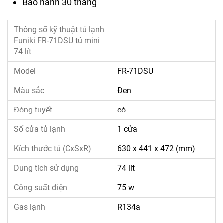
Bảo hành 30 tháng
Thông số kỹ thuật tủ lạnh
Funiki FR-71DSU tủ mini
74 lít
Model
FR-71DSU
Màu sắc
Đen
Đóng tuyết
có
Số cửa tủ lạnh
1 cửa
Kích thước tủ (CxSxR)
630 x 441 x 472 (mm)
Dung tích sử dụng
74 lít
Công suất điện
75 w
Gas lạnh
R134a