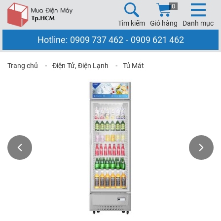
0
Tìm kiếm
Giỏ hàng
Danh mục
Hotline:
0909 737 462
-
0909 621 462
Trang chủ
⁃
Điện Tử, Điện Lạnh
⁃
Tủ Mát