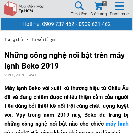
0
Tìm kiếm
Giỏ hàng
Danh mục
Hotline:
0909 737 462
-
0909 621 462
Trang chủ
⁃
Tư vấn tủ lạnh
Những công nghệ nổi bật trên máy
lạnh Beko 2019
28/03/2019 - 14:41
Máy lạnh Beko với xuất xứ thương hiệu từ Châu Âu
đã và đang chiếm được nhiều thiện cảm của người
tiêu dùng bởi thiết kế nổi trội cùng chất lượng tuyệt
vời. Vậy trong năm 2019 này, Beko đã trang bị
những công nghệ nổi bật nào cho chiếc
máy lạnh
của mình? Hãy cùng khám phá ngay sau đây nhé.